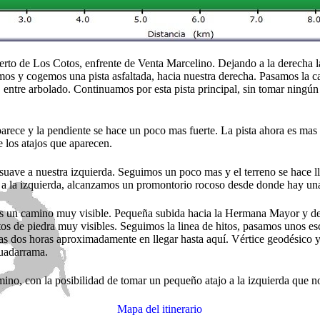
to de Los Cotos, enfrente de Venta Marcelino. Dejando a la derecha la
mos y cogemos una pista asfaltada, hacia nuestra derecha. Pasamos la ca
a, entre arbolado. Continuamos por esta pista principal, sin tomar ning
ece y la pendiente se hace un poco mas fuerte. La pista ahora es mas 
 los atajos que aparecen.
o suave a nuestra izquierda. Seguimos un poco mas y el terreno se hace 
la izquierda, alcanzamos un promontorio rocoso desde donde hay unas v
 un camino muy visible. Pequeña subida hacia la Hermana Mayor y des
os de piedra muy visibles. Seguimos la linea de hitos, pasamos unos es
s dos horas aproximadamente en llegar hasta aquí. Vértice geodésico y
Guadarrama.
ino, con la posibilidad de tomar un pequeño atajo a la izquierda que 
Mapa del itinerario